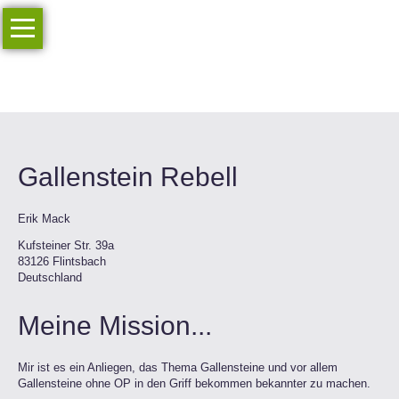
Navigation
Start
überspringen
Berichte
Online-
Shop
Mitgliederbereich...
Gallenstein Rebell
Erik Mack
Kufsteiner Str. 39a
83126 Flintsbach
Deutschland
Meine Mission...
Mir ist es ein Anliegen, das Thema Gallensteine und vor allem
Gallensteine ohne OP in den Griff bekommen bekannter zu machen.