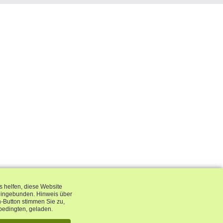
s helfen, diese Website
eingebunden. Hinweis über
en-Button stimmen Sie zu,
bedingten, geladen.