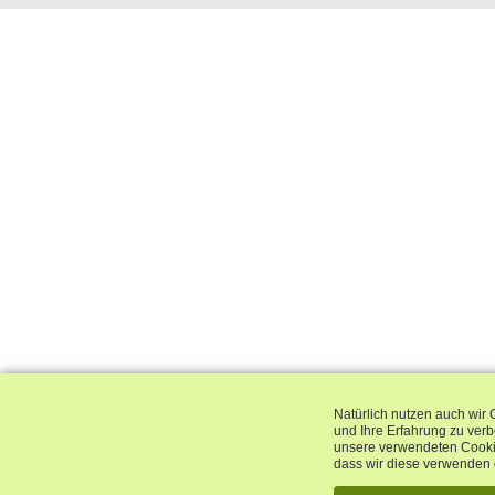
Natürlich nutzen auch wir 
und Ihre Erfahrung zu ver
unsere verwendeten Cookie
dass wir diese verwenden 