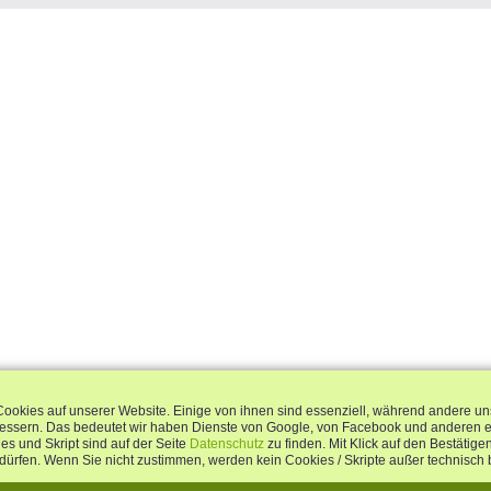
Cookies auf unserer Website. Einige von ihnen sind essenziell, während andere un
bessern. Das bedeutet wir haben Dienste von Google, von Facebook und anderen 
s und Skript sind auf der Seite
Datenschutz
zu finden. Mit Klick auf den Bestätig
dürfen. Wenn Sie nicht zustimmen, werden kein Cookies / Skripte außer technisch 